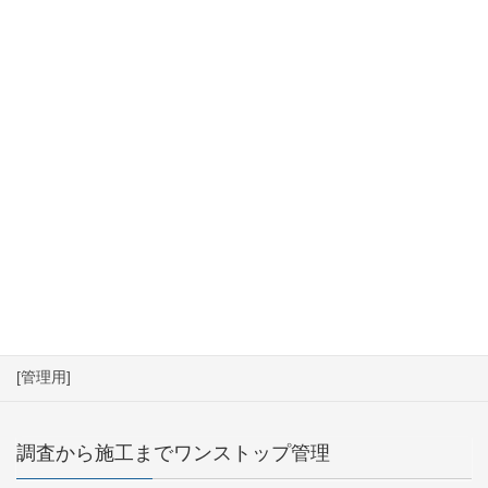
HOME
ドローン点検・調査
業務内容
施工実績
会社案内
採用情報
043-221-7007
[管理用]
調査から施工までワンストップ管理